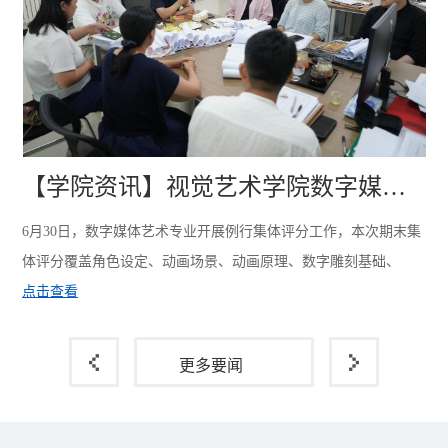
【学院资讯】视觉艺术学院数字媒体艺术专业开展学期末集体评分
6月30日，数字媒体艺术专业开展例行集体评分工作，本次期末集
体评分覆盖角色设定、动画场景、动画原理、数字雕刻基础、
3DMAX 三维软件、数字动画创意方向项目课程I、II、III、数字
点击查看
特效方向项目课程I、II、III共11门专业核心课程，涵盖课程日常
实操作业、阶段性创意项目、案例实操复盘、期末综合作品、创
更多要闻
意设计成果等各类考核内容，实现考核内容全覆盖、过程全闭
环。本次评分的教授委员会成员由李文成院长担任。在过程性评
分层面，重点考察学生整个学期的课堂参与度、...