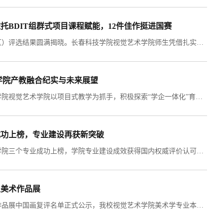
BDIT组群式项目课程赋能，12件佳作挺进国赛
近日，2026米兰设计周—中国高校设计学科师生优秀作品展（吉林赛区）评选结果圆满揭晓。长春科技学院视觉艺术学院师生凭借扎实的专业功底和卓越的创新能力，在众多参赛队伍中脱颖而出，共斩获吉林赛区非命题赛道一等奖5项、二等奖7项、三等奖3项的优异成绩，并有12件优秀作品成功突围，进入国赛赛道进行进一步的角逐。视觉艺术学院吉林赛区获奖证书米兰设计周——中国高校设计学科师生优秀作品展由中国教育国际交流协会、中国高等教育学会联合发起，...
学院产教融合纪实与未来展望
在深化产教融合、推动艺术人才培养高质量发展的进程中，长春科技学院视觉艺术学院以项目式教学为抓手，积极探索“学企一体化”育人新路径。6月22日，校长王淑坤、副校长张代治、教务处处长宋卓一行莅临学院专题调研，为学院持续深化校企协同、优化培养体系注入强劲动力。李文成院长对校领导一行表示热烈欢迎，并全面汇报了学院校企合作的基本概况。学院依托吉林省视觉艺术创新研究中心、水墨动画实验室、AI与动画游戏艺术实验室三大科研平台，...
成功上榜，专业建设再获新突破
近日，2026软科中国大学专业排名正式发布，长春科技学院视觉艺术学院三个专业成功上榜，学院专业建设成效获得国内权威评价认可。软科中国大学排名，是目前国内数据最透明、覆盖最全面、公信力最强的本科专业第三方评价榜单。既可横向对标全国同专业办学实力，也是检验高校特色办学水平的重要依据。本次排名依托教育部本科专业目录，覆盖13大学科门类、92个专业类、总计838个本科专业。全国1132所普通本科高校参与评价，仅有排名位列专业前50%...
生美术作品展
今日由中国美术家协会独家主办、三年一届的第三届全国大学生美术作品展中国画复评名单正式公示，我校视觉艺术学院美术学专业本科生朱思宇的《向阳》、袁雅祥的《冬寂》两件中国画作品成功入选。本展览是国内面向青年美术群体规格最高、学术权威性最强的国家级专业展事，分展区由中央美术学院、中国美术学院等八大专业美术院校统筹承办，是国内检验高校美术学科育人成效、研判青年创作学术水准的核心权威平台，参评成果具备美术学科权威学术认可度。...