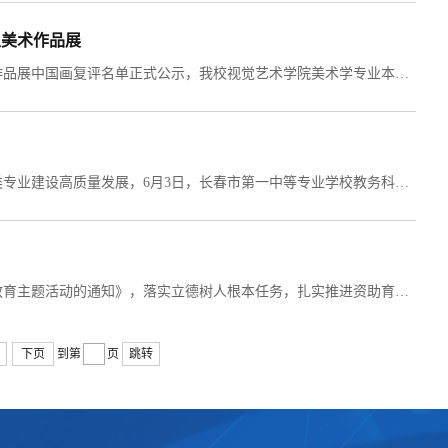
生美术作品展
今日由中国美术家协会独家主办、三年一届的第三届全国大学生美术作品展中国画复评名单正式公示，我校视觉艺术学院美术学专业本科生朱思宇的《向阳》、袁雅祥的《冬寂》两件中国画作品成功入选。本展览是国内面向青年美术群体规格最高、学术权威性最强的国家级专业展事，分展区由中央美术学院、中国美术学院等八大专业美术院校统筹承办，是国内检验高校美术学科育人成效、研判青年创作学术水准的核心权威平台，参评成果具备美术学科权威学术认可度。...
为深化职业教育教学改革，加强校际专业交流与资源共享，促进艺术类专业建设高质量发展，6月3日，长春市第一中等专业学校教务科科长、建筑装饰技术专业教师王翠凤，艺术设计与制作专业主任刘新月，动漫与游戏设计专业主任郭晨婧一行莅临视觉艺术学院开展专项交流访谈。我院李文成院长及各专业主任热情接待，全程陪同交流。交流座谈会上，李文成院长对长春市第一中等专业学校来访教师表示热烈欢迎，并全面介绍了我院办学基本情况、发展历程、...
为深入贯彻吉林省学生资助中心《关于开展2026年高校学生资助诚信教育主题活动的通知》，落实立德树人根本任务，扎实推进资助育人提质增效，持续深化诚信教育、感恩教育和励志教育，我院于6月1日开展2026年度学生资助诚信教育主题活动。活动正式开展前，党总支副书记山珊召开活动筹备前置会议。会上大家一同梳理本次活动整体流程，敲定各项环节细节，清晰划分各自工作职责，提前统筹部署好各项前期准备工作，为本次活动的顺利举办打牢坚实基础。...
下页
到第
页
跳转