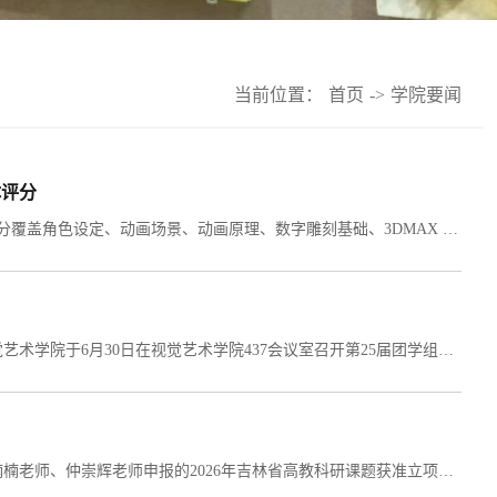
当前位置：
首页
->
学院要闻
体评分
6月30日，数字媒体艺术专业开展例行集体评分工作，本次期末集体评分覆盖角色设定、动画场景、动画原理、数字雕刻基础、3DMAX 三维软件、数字动画创意方向项目课程I、II、III、数字特效方向项目课程I、II、III共11门专业核心课程，涵盖课程日常实操作业、阶段性创意项目、案例实操复盘、期末综合作品、创意设计成果等各类考核内容，实现考核内容全覆盖、过程全闭环。本次评分的教授委员会成员由李文成院长担任。在过程性评分层面，重点考察学生整个学期的课堂参与度、...
为明确新学期工作方向，强化团学组织作风建设与团队协作能力，视觉艺术学院于6月30日在视觉艺术学院437会议室召开第25届团学组织第一次工作例会。25届学生会主席丁学通主持会议，党总支副书记山珊、曹莹老师参与会议，以及视觉艺术学院25届全体学生干部参加本次会议。会议伊始，曹莹老师发表讲话。她首先对新一届团学组织成员加入表示热烈欢迎，强调各部门应团结一心，以服务学院为根本宗旨。她指出，要将个人成长融入学院发展大局，...
热烈祝贺我院龙玥竹老师、司雨鑫老师、夏博老师、董春宇老师、张楠楠老师、仲崇辉老师申报的2026年吉林省高教科研课题获准立项，以及同学们申报的2026年吉林省高教科研课题获准学生专项立项。近日，吉林省高等教育学会公示了2026年度吉林省高教科研课题立项名单。我院教师团队共获批6项课题，学生团队共获批11项课题，充分展现了我院师生扎实的科研素养与蓬勃的创新活力。在教师立项课题中，龙玥竹老师主持的《人机协同设计场景中教师角色转型研究—...