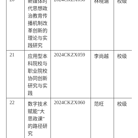
新媒体时
林晓涵
校级
代思想政
治教育传
播机制改
革创新的
理论与实
践研究
21
2024CKZX059
应用型本
李尚越
校级
科院校与
职业院校
协同创新
研究与实
践
22
2024CKZX060
数字技术
范旺
校级
赋能“大
思政课”
的路径研
究