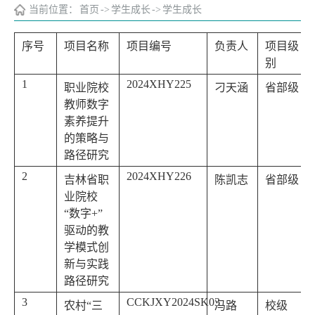
当前位置：
首页
->
学生成长
->
学生成长
序号
项目名称
项目编号
负责人
项目级
别
1
2024XHY225
职业院校
刁天涵
省部级
教师数字
素养提升
的策略与
路径研究
2
2024XHY226
吉林省职
陈凯志
省部级
业院校
“数字+”
驱动的教
学模式创
新与实践
路径研究
3
CCKJXY2024SK03
农村“三
冯路
校级