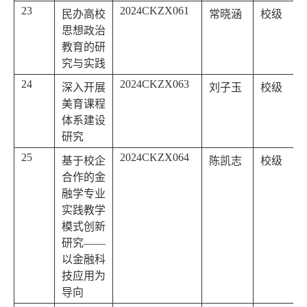
23
2024CKZX061
民办高校
常晓涵
校级
思想政治
教育的研
究与实践
24
2024CKZX063
深入开展
刘子玉
校级
美育课程
体系建设
研究
25
2024CKZX064
基于校企
陈凯志
校级
合作的金
融学专业
实践教学
模式创新
研究——
以金融科
技应用为
导向