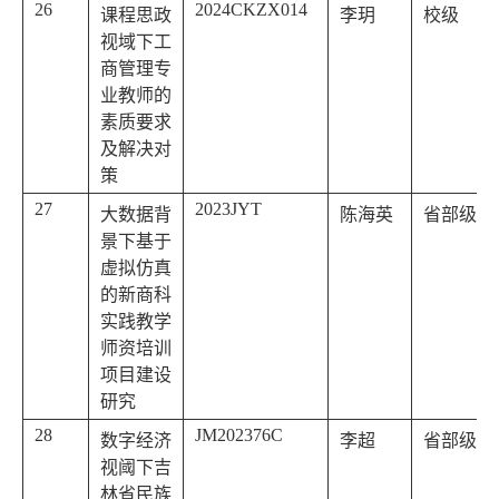
26
2024CKZX014
课程思政
李玥
校级
视域下工
商管理专
业教师的
素质要求
及解决对
策
27
2023JYT
大数据背
陈海英
省部级
景下基于
虚拟仿真
的新商科
实践教学
师资培训
项目建设
研究
28
JM202376C
数字经济
李超
省部级
视阈下吉
林省民族