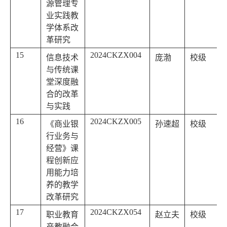
源管理专
业实践教
学体系改
革研究
15
2024CKZX004
信息技术
庞渤
校级
与传统课
堂深度融
合的改革
与实践
16
2024CKZX005
《商业银
孙速超
校级
行业务与
经营》课
程创新应
用能力培
养的教学
改革研究
17
2024CKZX054
职业教育
赵立夫
校级
产教融合