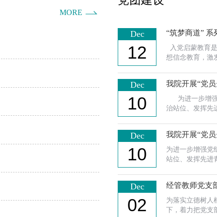
党团建设
MORE
“筑梦商道” 
Dec
12
入党启蒙教育是
想信念教育，激
2024年12月
第一党支部书记
我院开展“党
Dec
么要积极加入中国
10
为进一步增强党
治站位、发挥先进
410开展了“党
宣传委员冯也，
我院开展“党
Dec
部宣传委员崔亭
10
为进一步增强党
站位、发挥先进青
开展了“党员先锋
经管教师党支
Dec
02
为落实立德树人
下，着力把党支