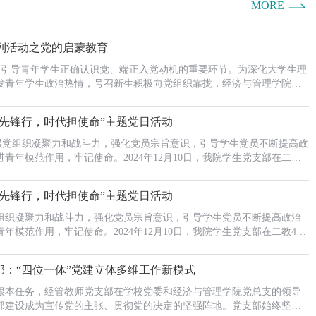
MORE
系列活动之党的启蒙教育
引导青年学生正确认识党、端正入党动机的重要环节。为深化大学生理
发青年学生政治热情，号召新生积极向党组织靠拢，经济与管理学院于
12日于行政楼411组织开展了党的启蒙教育活动。党总支宣传委员冯也，学生
韩雪，学生第二党支部书记王琳倩出席此次会议。王琳倩书记围绕“为什
员先锋行，时代担使命”主题党日活动
共产党”“怎么样才能够加入中国共产党”等内容开展...
组织凝聚力和战斗力，强化党员宗旨意识，引导学生党员不断提高政
青年模范作用，牢记使命。2024年12月10日，我院学生党支部在二教
员先锋行，时代担使命”主题党日活动。学院党总支部副书记武强，党总支
学生第一党支部书记韩雪，学生第二党支部书记王琳倩，学工教师党支
员先锋行，时代担使命”主题党日活动
亭，学生第一党支部组织委员信晓薇，学生第二党支部...
组织凝聚力和战斗力，强化党员宗旨意识，引导学生党员不断提高政治
年模范作用，牢记使命。2024年12月10日，我院学生党支部在二教410
行，时代担使命”主题党日活动。学院党总支部副书记武强，...
部：“四位一体”党建立体多维工作新模式
根本任务，经管教师党支部在学校党委和经济与管理学院党总支的领导
部建设成为宣传党的主张、贯彻党的决定的坚强阵地。党支部始终坚持