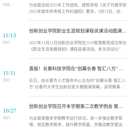
2026
为全面总结2025年工作成效，按照学校《关于开展学校
比进行详细解读。她明确了课堂表现、知识+应用、创
2025年度年终考核工作的通知》要求，3月13日，创新
新思维、出勤四大模块的考核占比、最低考核次数及成
创业学院在会议室召开2025年度年终考核述职会议。学
绩录入规范，并强调教师需结合学习通平台科学设置权
院全体教职工共5人参加会议。述职亮绩：用数据说
重，...
话，以实绩交卷会上，4位教职工依次进行述职报告。
创新创业学院职业生涯规划课程说课活动圆满举行
11/13
用详实的数据和鲜活的案例，全面呈现了学院2025年的
2025
2025年11月11日创新创业学院在2210智慧教室成功举办
工作全貌，展现了创新创业学院“重数据、强融合、求
《职业生涯发展规划》课程说课活动。本次活动以“深
突破”的整体工作思路。教育教学与成果量化并重全年
度交流凝聚共识，教学方法共同提升”为主题，长春科
课程覆盖学生近1.4万人次，...
技学院党委常委、创新创业学院院长孙大伟，基础教研
部副主任王健，创新创业学院院长助理刘娟以及学院全
喜报！长春科技学院在“创翼长春 智汇八方” 大赛中载誉而归，彰显双创育人成效 长科创新创业 2025年11月11日 18:36
11/11
体专、兼职教师共同参会。通过说课展示、深度研讨与
2025
近日，由长春市人才服务中心主办的“创翼长春·智汇八
专业引领，共同探索教学改革新方向。全体教师合影精
方”长春市大学生创新创意大赛圆满落幕。该项赛事旨
彩说课：展现教学创新实践活动中，六位教师围绕“第
在激发大学生创新创业热情，挖掘培育青年创新人才和
六章：职业目标规划”...
优秀创业项目，是长春市推动高校创新创业实践、服务
地方发展的重要平台。在本届大赛中，长春科技学院学
创新创业学院召开本学期第二次教学例会 聚焦教学质量提升
10/27
子展现出卓越的创新实力与竞技水平，共五个项目荣获
2025
为全面掌握本学期教学运行状况，进一步强化教学管
奖项，覆盖智能制造、生态农业、教育技术等多个前沿
理、规范教学秩序、提升教学质量，并推动教学建设与
领域。其中，温鑫、吕思宇，张恒瑞等同学负责的《多