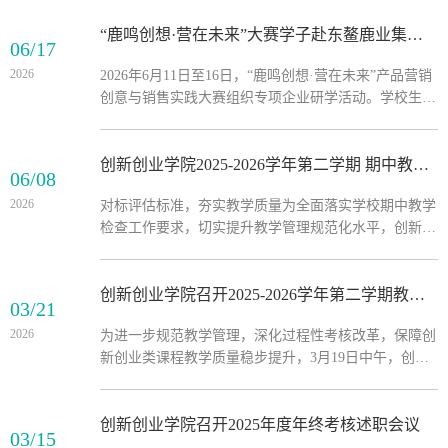
（2026）启动大会在行政楼411举行。三项赛事总结表
彰暨2026启动大会现场本次大会由创新创业学院主办，
“鹿鸣创想·营在未来”大赛学子赴东鳌鹿业集团研学实践
06/17
东华教育集团董事局主席、长春科技学院董事长张电
2026
2026年6月11日至16日，“鹿鸣创想·营在未来”产品营销
达，校长王淑坤，党委书记崔高嵩，副校长张代治，党
创意与销售实践大赛组织专项企业研学活动。学校生命
委副书记宋学山，副校长刘晓辉、副校长高杰，校长助
科学学院、智能制造学院、医药学院、经济与管理学
理刘立东，党委副书记高芳出席大会。...
院、教育与文化传播学院、视觉艺术学院、职业技术学
院七大学院近500支参赛团队代表和指导教师走进东鳌
创新创业学院2025-2026学年第二学期 期中教学检查工作圆满完成
06/08
鹿业集团研学实践，以产业实景助力学子夯实专业基
2026
对标评估标准，夯实教学质量为全面落实学校期中教学
础、优化参赛项目、提升备赛质量。东鳌鹿业集团高度
检查工作要求，切实提升教学管理规范化水平，创新创
重视本次校企育人合作，全力支持赛事实践工作，开放
业学院于2026年6月5日下午13:30在行政楼113室迎接校
科研研发中心、标准化生产车间、...
期中教学检查组莅临指导。学院全体教师高度重视、周
密筹备，以扎实的过程材料和严谨的工作作风赢得了检
创新创业学院召开2025-2026学年第二学期教学工作例会
03/21
查组的高度评价。自接到教务处关于开展期中教学检查
2026
为进一步规范教学管理，深化过程性考核改革，保障创
的通知后，学院立即响应，第一时间制定期中教学检查
新创业类课程教学质量稳步提升，3月19日中午，创新
工作方案，明确任务要求，卡紧时间节点，分类别、分
创业学院在行政楼104会议室召开2025-2026学年第二学
课程有序推进自查自纠工作。...
期教学工作例会。全体任课教师参加会议。教学工作精
细部署，筑牢教学质量生命线会上，刘娟助理首先对创
创新创业学院召开2025年度年终考核述职会议
03/15
新创业学院开设的5门课程的过程性考核方式及成绩占