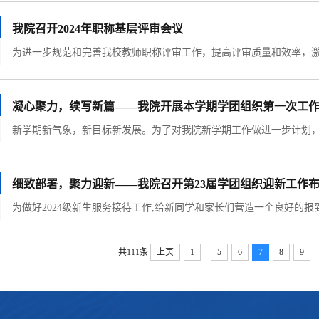
我院召开2024年职称基层评审会议
凝心聚力，续写新篇——我院开展本学期学团组织第一次工
细致部署，聚力迎新——我院召开第23届学团组织迎新工作
...
..
共111条
上页
1
5
6
7
8
9