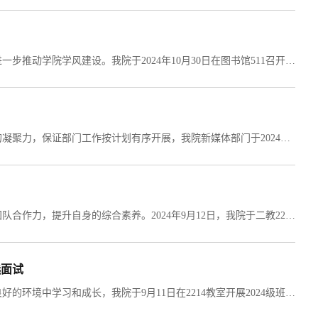
为深入推动班风建设，塑造积极向上学习氛围，提高教育教学质量，进一步推动学院学风建设。我院于2024年10月30日在图书馆511召开2023级班风建设交流大会，本次会议由2023级辅导员朱羽琪老师主持，2023级全体班长、团支书参加。...
为提升整体团队工作能力，促进新媒体部门的沟通和交流，增强组织的凝聚力，保证部门工作按计划有序开展，我院新媒体部门于2024年8月28日在图书馆516召开了新媒体部门培训会，本次会议由朱羽琪老师主持，新媒体部门全体成员参会。...
为有序进行我院新学期工作，加强学团组织工作人员的精神凝聚力和团队合作力，提升自身的综合素养。2024年9月12日，我院于二教2214党团活动室开展2023届学团组织工作例会，本次会议由我院学团组织主席团主持，视觉艺术学院第23届学团组织全体成员参加。...
选面试
为了营造一个积极向上、团结友爱的班级氛围，让每一位同学都能在良好的环境中学习和成长，我院于9月11日在2214教室开展2024级班级临时负责人竞选面试。在大学的缤纷世界里，班级负责人犹如一盏明灯，照亮同学们前行的道路。...