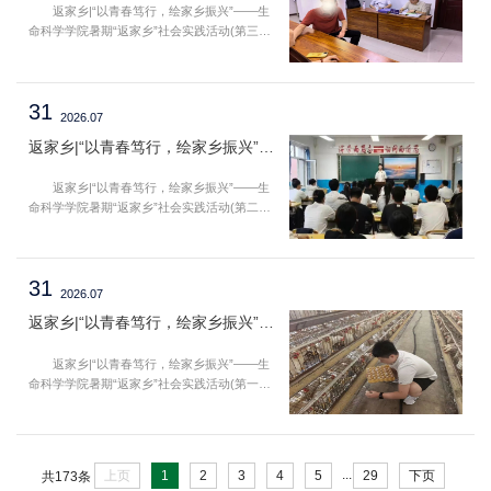
返家乡|“以青春笃行，绘家乡振兴”——生
里稳稳扎根、静静生长。 大家好，我是25级
命科学学院暑期“返家乡”社会实践活动(第三
动物医学一班的高文博。...
期)以青春笃行绘家乡振兴生命科学学院书卷涵
养少年气，躬行笃行润烟火。生命科学学院六
道木志愿服务队队员们以“返家乡”为砺知践悟
31
之阶，载校园所学奔赴社区普法志愿服务，挣
2026.07
脱书斋笔墨之囿，扎根市井民生之地。本次实
返家乡|“以青春笃行，绘家乡振兴”——生命科学学院暑期“返家乡”社会实践活动(第二期)
践聚焦基层民生所需，围绕反诈防护、民事权
益、未成年保护开展普法答疑，以声声宣讲播
返家乡|“以青春笃行，绘家乡振兴”——生
撒法治星火，搭建起理论知识联通民生百态的
命科学学院暑期“返家乡”社会实践活动(第二
温情桥梁。...
期)以青春笃行绘家乡振兴繁荫铺径，长夏启归
乡之途。生命科学学院六道木志愿服务队如期
启幕暑期返乡实践之行，邀约青年学子挣脱书
31
斋桎梏，重回故土烟火人间，于贴近日常的亲
2026.07
身亲历中沉淀思索，以点滴躬身实践，铺展丰
返家乡|“以青春笃行，绘家乡振兴”——生命科学学院暑期“返家乡”社会实践活动(第一期)
盈少年心性的成长长路。大家好，我是25级应
用化学一班辛明远。恰逢建党一百零五周年，
返家乡|“以青春笃行，绘家乡振兴”——生
我主动加入生命科学学院六道木志愿服务队红
命科学学院暑期“返家乡”社会实践活动(第一
色宣讲实践，...
期)以青春笃行绘家乡振兴生命科学学院盛夏流
火启新途，少年怀志赴乡隅，躬身实干赴烟火
实业之约。生命科学学院六道木志愿服务队有
序铺开暑期“返家乡”实践征程，跳出校园课堂
...
上页
1
2
3
4
5
29
下页
共173条
的方寸书卷，号召青年奔赴本土产业一线，于