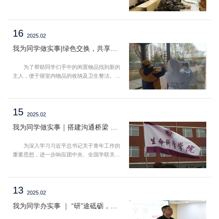
而，随着双十一购物节的规模不断扩大，消费
者面临的问题也日益增多，如虚假宣传、价格
欺诈、质量问题等，这些问题须通过法律手段
16
进行规范和解决。...
2025.02
我为同学做实事|绿色交换，共享美好——我院开展“校园中的温暖传递”主题活动
为了帮助同学们手中的闲置物品找到新的
主人，便于寝室内物品的收纳及卫生整洁。我
院团学组织生活部组织开展“绿色交换，共享美
好——校园中的温暖传递”主题活动，希望通过
本次活动可以使每位参加此次活动的同学都能
15
收获到意想不到的惊喜。...
2025.02
我为同学做实事｜搭建沟通桥梁 ，传递爱和温暖——我院举行全心权益 “1+1”活动
为深入学习习近平总书记关于青年工作的
重要思想，进一步响应团中央、全国学联关于
扎实开展"我为同学做实事"活动的要求，树牢
全心全意为同学服务的宗旨，巩固深化改革成
果，营造更加和谐、温馨、积极向上的校园氛
13
围，生命科学学院积极响应校团委号召，...
2025.02
我为同学办实事 ｜ “研”途砥砺，筑梦未来——我院组织召开22级考研规划专题讲座