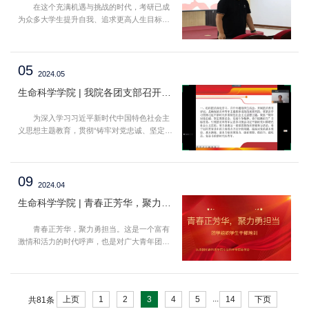
在这个充满机遇与挑战的时代，考研已成
为众多大学生提升自我、追求更高人生目标的
重要选择。为帮助我院2022级学生合理进行考
研规划，解读考研最新趋势。9月12日，我院
在行政楼411会议室召开考研专题讲座。本次
05
讲座邀请专业考研辅导教师王老师，...
2024.05
生命科学学院 | 我院各团支部召开专题组织生活会
为深入学习习近平新时代中国特色社会主
义思想主题教育，贯彻“铸牢对党忠诚、坚定理
想信念、发扬斗争精神、勇于挺膺担当”目标任
务，引领广大团员和青年深入学习领会习近平
新时代中国特色社会主义思想，牢牢把握“学思
09
想、...
2024.04
生命科学学院 | 青春正芳华，聚力勇担当 ——我院召开团学组织学生干部培训大会
青春正芳华，聚力勇担当。这是一个富有
激情和活力的时代呼声，也是对广大青年团学
组织干部提出的重要期待。在这样的背景下，
团学组织干部培训显得尤为重要。为进一步加
强学生组织管理，努力打造一支具有领导力，
创新力，...
...
上页
1
2
3
4
5
14
下页
共81条