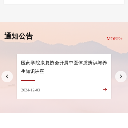
通知公告
MORE+
识与养
“探本草之根，寻中药之源”——医药学院
“睿
百草协会开展中药学术讲座
开展
2024-12-03
2024-