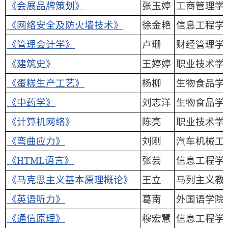
《会展品牌策划》
张玉婷
工商管理学
《网络安全及防火墙技术》
徐金艳
信息工程学
《管理会计学》
卢珊
财经管理学
《建筑史》
王婷婷
职业技术学
《蛋糕生产工艺》
杨柳
生物食品学
《中药学》
刘志洋
生物食品学
《计算机网络》
陈亮
职业技术学
《弯曲应力》
刘刚
汽车机械工
《HTML语言》
张芸
信息工程学
《马克思主义基本原理概论》
王立
马列主义教
《英语听力》
葛南
外国语学院
《通信原理》
穆宏慧
信息工程学