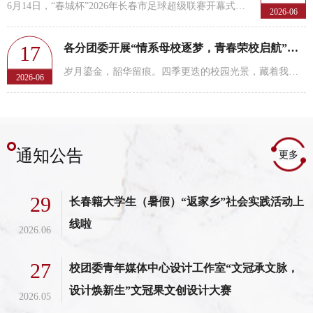
6月14日，“春城杯”2026年长春市足球超级联赛开幕式在双阳区文体活动中心体育场顺利举行。近日，长春市...
2026-06
17
各分团委开展“情系母校逐梦，青春荣校启航”主题团会
岁月鎏金，韶华留痕。四季更迭的校园光景，藏着我们滚烫的青春与成长。从初入校园的懵懂青涩，到奔赴山...
2026-06
通知公告
更多
29
长春籍大学生（暑假）“返家乡”社会实践活动上
线啦
2026.06
27
校团委青年媒体中心设计工作室“文冠承文脉，
设计焕新生”文冠果文创设计大赛
2026.05