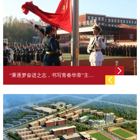
“秉逐梦奋进之志，书写青春华章”主题升旗仪式