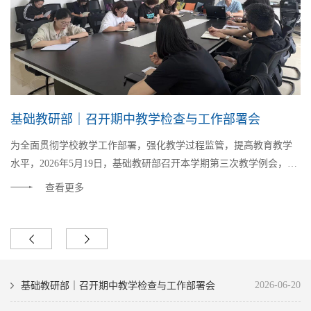
基础教研部｜召开期中教学检查与工作部署会
程
为全面贯彻学校教学工作部署，强化教学过程监管，提高教育教学
通
水平，2026年5月19日，基础教研部召开本学期第三次教学例会，聚
为
参
焦期中教学检查与工作安排主题展开研讨，针对教学检查、试卷规
新
查看更多
范、课程建设、科研任务...
设
集
2026-06-20
基础教研部｜召开期中教学检查与工作部署会