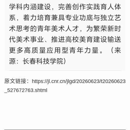
原文链接：https://jl.cnr.cn/jlgd/20260623/t20260623
_527672763.shtml